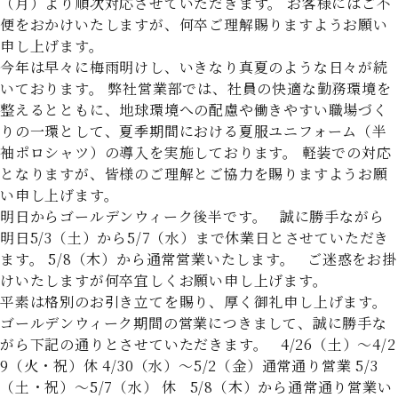
（月）より順次対応させていただきます。 お客様にはご不
便をおかけいたしますが、何卒ご理解賜りますようお願い
申し上げます。
今年は早々に梅雨明けし、いきなり真夏のような日々が続
いております。 弊社営業部では、社員の快適な勤務環境を
整えるとともに、地球環境への配慮や働きやすい職場づく
りの一環として、夏季期間における夏服ユニフォーム（半
袖ポロシャツ）の導入を実施しております。 軽装での対応
となりますが、皆様のご理解とご協力を賜りますようお願
い申し上げます。
明日からゴールデンウィーク後半です。 誠に勝手ながら
明日5/3（土）から5/7（水）まで休業日とさせていただき
ます。 5/8（木）から通常営業いたします。 ご迷惑をお掛
けいたしますが何卒宜しくお願い申し上げます。
平素は格別のお引き立てを賜り、厚く御礼申し上げます。
ゴールデンウィーク期間の営業につきまして、誠に勝手な
がら下記の通りとさせていただきます。 4/26（土）～4/2
9（火・祝）休 4/30（水）～5/2（金）通常通り営業 5/3
（土・祝）～5/7（水） 休 5/8（木）から通常通り営業い